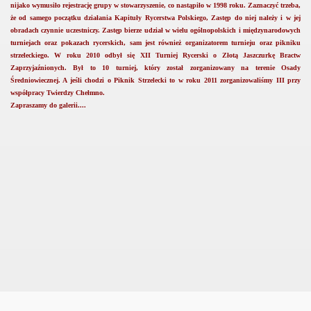
nijako wymusiło rejestrację grupy w stowarzyszenie, co nastąpiło w 1998 roku. Zaznaczyć trzeba,
że od samego początku działania Kapituły Rycerstwa Polskiego, Zastęp do niej należy i w jej
obradach czynnie uczestniczy. Zastęp bierze udział w wielu ogólnopolskich i międzynarodowych
turniejach oraz pokazach rycerskich, sam jest również organizatorem turnieju oraz pikniku
strzeleckiego. W roku 2010 odbył się XII Turniej Rycerski o Złotą Jaszczurkę Bractw
Zaprzyjaźnionych. Był to 10 turniej, który został zorganizowany na terenie Osady
Średniowiecznej. A jeśli chodzi o Piknik Strzelecki to w roku 2011 zorganizowaliśmy III przy
współpracy Twierdzy Chełmno.
Zapraszamy do galerii....