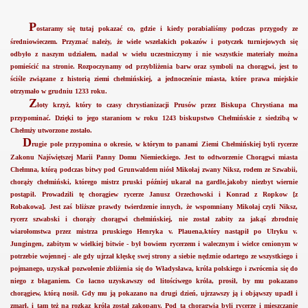
P
ostaramy się tutaj pokazać co, gdzie i kiedy porabialiśmy podczas przygody ze
średniowieczem. Przyznać należy, że wiele wszelakich pokazów i potyczek turniejowych się
odbyło z naszym udziałem, nadal w wielu uczestniczymy i nie wszystkie materiały można
UTRWALONA NA ZDJĘCIACH...
pomieścić na stronie. Rozpoczynamy od przybliżenia barw oraz symboli na chorągwi, jest to
ściśle związane z historią ziemi chełmińskiej, a jednocześnie miasta, które prawa miejskie
KÓW..
otrzymało w grudniu 1233 roku.
Z
łoty krzyż, który to czasy chrystianizacji Prusów przez Biskupa Chrystiana ma
przypominać. Dzięki to jego staraniom w roku 1243 biskupstwo Chełmińskie z siedzibą w
Chełmży utworzone zostało.
D
rugie pole przypomina o okresie, w którym to panami Ziemi Chełmińskiej byli
rycerze
Zakonu Najświętszej Marii Panny Domu Niemieckiego. Jest to odtworzenie Chorągwi miasta
Chełmna, którą podczas bitwy pod Grunwaldem niósł Mikołaj zwany Niksz, rodem ze Szwabii,
ości
chorąży chełmiński, którego mistrz pruski później ukarał na gardle,jakoby niezbyt wiernie
postąpił. Prowadzili tę chorągiew rycerze Janusz Orzechowski i Konrad z Ropkow [z
Robakowa]. Jest zaś bliższe prawdy twierdzenie innych, że wspomniany Mikołaj czyli Niksz,
rycerz szwabski i chorąży chorągwi chełmińskiej, nie został zabity za jakąś zbrodnię
wiarołomstwa przez mistrza pruskiego Henryka v. Plauena,który nastąpił po Ulryku v.
Jungingen, zabitym w wielkiej bitwie - był bowiem rycerzem i walecznym i wielce cenionym w
potrzebie wojennej - ale gdy ujrzał klęskę swej strony a siebie nędznie odartego ze wszystkiego i
pojmanego, uzyskał pozwolenie zbliżenia się do Władysława, króla polskiego i zwrócenia się do
niego z błaganiem. Co łacno uzyskawszy od litościwego króla, prosił, by mu pokazano
chorągiew, którą nosił. Gdy mu ją pokazano na drugi dzień, ujrzawszy ją i objąwszy upadł i
zmarł, i tam też na rozkaz króla został zakopany. Pod tą chorągwią byli rycerze i mieszczanie