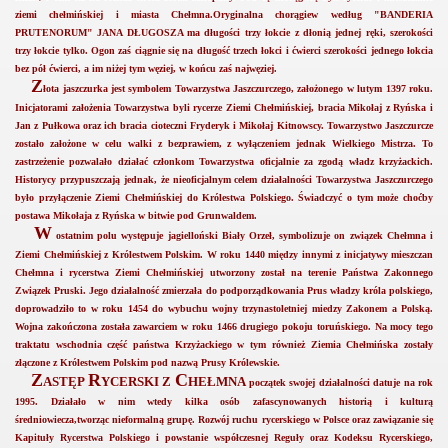
ziemi chełmińskiej i miasta Chełmna.Oryginalna chorągiew według "BANDERIA
PRUTENORUM" JANA DŁUGOSZA ma długości trzy łokcie z dłonią jednej ręki, szerokości
trzy łokcie tylko. Ogon zaś ciągnie się na długość trzech łokci i ćwierci szerokości jednego łokcia
bez pół ćwierci, a im niżej tym węziej, w końcu zaś najwęziej.
Z
łota jaszczurka jest symbolem Towarzystwa Jaszczurczego, założonego w lutym 1397 roku.
Inicjatorami założenia Towarzystwa byli rycerze Ziemi Chełmińskiej, bracia Mikołaj z Ryńska i
Jan z Pułkowa oraz ich bracia cioteczni Fryderyk i Mikołaj Kitnowscy. Towarzystwo Jaszczurcze
zostało założone w celu walki z bezprawiem, z wyłączeniem jednak Wielkiego Mistrza. To
zastrzeżenie pozwalało działać członkom Towarzystwa oficjalnie za zgodą władz krzyżackich.
Historycy przypuszczają jednak, że nieoficjalnym celem działalności Towarzystwa Jaszczurczego
było przyłączenie Ziemi Chełmińskiej do Królestwa Polskiego. Świadczyć o tym może choćby
postawa Mikołaja z Ryńska w bitwie pod Grunwaldem.
W
ostatnim polu występuje jagielloński Biały Orzeł, symbolizuje on związek Chełmna i
Ziemi Chełmińskiej z Królestwem Polskim. W roku 1440 między innymi z inicjatywy mieszczan
Chełmna i rycerstwa Ziemi Chełmińskiej utworzony został na terenie Państwa Zakonnego
Związek Pruski. Jego działalność zmierzała do podporządkowania Prus władzy króla polskiego,
doprowadziło to w roku 1454 do wybuchu wojny trzynastoletniej miedzy Zakonem a Polską.
Wojna zakończona została zawarciem w roku 1466 drugiego pokoju toruńskiego. Na mocy tego
traktatu wschodnia część państwa Krzyżackiego w tym również Ziemia Chełmińska zostały
złączone z Królestwem Polskim pod nazwą Prusy Królewskie.
Z
R
C
ASTĘP
YCERSKI Z
HEŁMNA
początek swojej działalności datuje na rok
1995. Działało w nim wtedy kilka osób zafascynowanych historią i kulturą
średniowiecza,tworząc nieformalną grupę. Rozwój ruchu rycerskiego w Polsce oraz zawiązanie się
Kapituły Rycerstwa Polskiego i powstanie współczesnej Reguły oraz Kodeksu Rycerskiego,